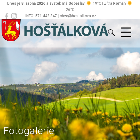
Dnes je
8. srpna 2026
a svátek má
Soběslav
19°C | Zítra
Roman
26°C
INFO: 571 442 347 | obec@hostalkova.cz
Hošťálková
Fotogalerie