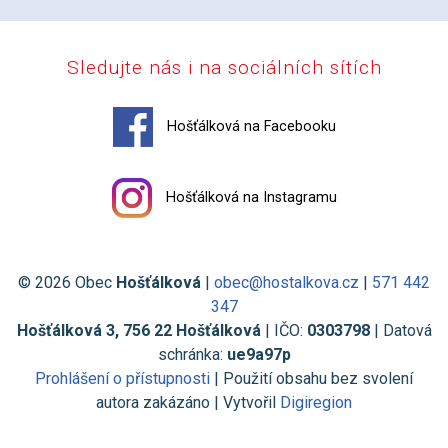
Sledujte nás i na sociálních sítích
Hošťálková na Facebooku
Hošťálková na Instagramu
© 2026 Obec
Hošťálková
|
obec@hostalkova.cz
|
571 442
347
Hošťálková 3, 756 22 Hošťálková
| IČO:
0303798
| Datová
schránka:
ue9a97p
Prohlášení o přístupnosti
| Použití obsahu bez svolení
autora zakázáno | Vytvořil
Digiregion