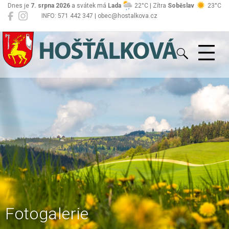
Dnes je
7. srpna 2026
a svátek má
Lada
22°C | Zítra
Soběslav
23°C
INFO: 571 442 347 | obec@hostalkova.cz
Hošťálková
Fotogalerie