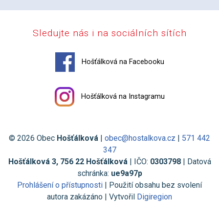
Sledujte nás i na sociálních sítích
Hošťálková na Facebooku
Hošťálková na Instagramu
© 2026 Obec
Hošťálková
|
obec@hostalkova.cz
|
571 442
347
Hošťálková 3, 756 22 Hošťálková
| IČO:
0303798
| Datová
schránka:
ue9a97p
Prohlášení o přístupnosti
| Použití obsahu bez svolení
autora zakázáno | Vytvořil
Digiregion