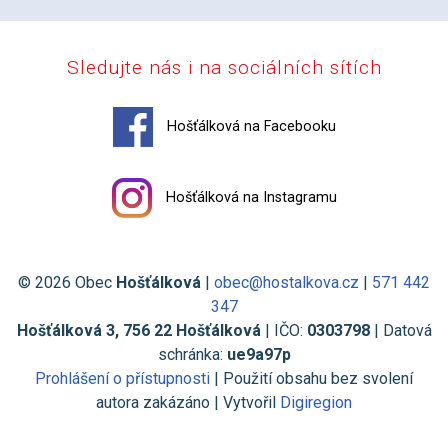
Sledujte nás i na sociálních sítích
Hošťálková na Facebooku
Hošťálková na Instagramu
© 2026 Obec
Hošťálková
|
obec@hostalkova.cz
|
571 442
347
Hošťálková 3, 756 22 Hošťálková
| IČO:
0303798
| Datová
schránka:
ue9a97p
Prohlášení o přístupnosti
| Použití obsahu bez svolení
autora zakázáno | Vytvořil
Digiregion