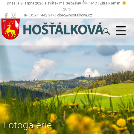
Dnes je
8. srpna 2026
a svátek má
Soběslav
16°C | Zítra
Roman
26°C
INFO: 571 442 347 | obec@hostalkova.cz
Hošťálková
Fotogalerie