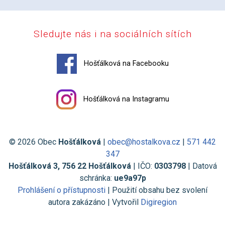
Sledujte nás i na sociálních sítích
Hošťálková na Facebooku
Hošťálková na Instagramu
© 2026 Obec
Hošťálková
|
obec@hostalkova.cz
|
571 442
347
Hošťálková 3, 756 22 Hošťálková
| IČO:
0303798
| Datová
schránka:
ue9a97p
Prohlášení o přístupnosti
| Použití obsahu bez svolení
autora zakázáno | Vytvořil
Digiregion