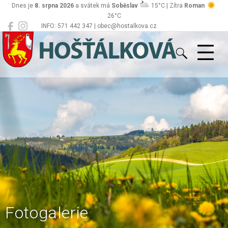
Dnes je
8. srpna 2026
a svátek má
Soběslav
15°C | Zítra
Roman
26°C
INFO: 571 442 347 | obec@hostalkova.cz
Hošťálková
Fotogalerie