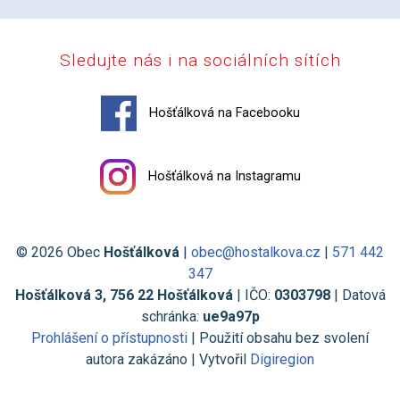
Sledujte nás i na sociálních sítích
Hošťálková na Facebooku
Hošťálková na Instagramu
© 2026 Obec
Hošťálková
|
obec@hostalkova.cz
|
571 442
347
Hošťálková 3, 756 22 Hošťálková
| IČO:
0303798
| Datová
schránka:
ue9a97p
Prohlášení o přístupnosti
| Použití obsahu bez svolení
autora zakázáno | Vytvořil
Digiregion