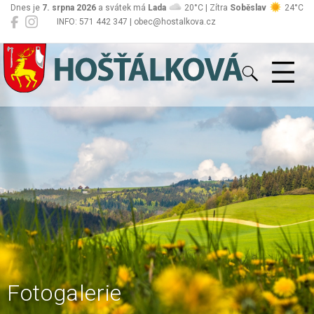
Dnes je
7. srpna 2026
a svátek má
Lada
20°C | Zítra
Soběslav
24°C
INFO: 571 442 347 | obec@hostalkova.cz
Hošťálková
Fotogalerie