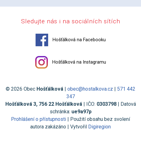
Sledujte nás i na sociálních sítích
Hošťálková na Facebooku
Hošťálková na Instagramu
© 2026 Obec
Hošťálková
|
obec@hostalkova.cz
|
571 442
347
Hošťálková 3, 756 22 Hošťálková
| IČO:
0303798
| Datová
schránka:
ue9a97p
Prohlášení o přístupnosti
| Použití obsahu bez svolení
autora zakázáno | Vytvořil
Digiregion