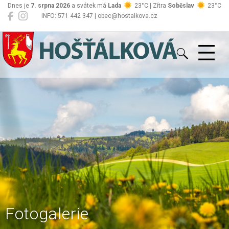
Dnes je
7. srpna 2026
a svátek má
Lada
23°C | Zítra
Soběslav
23°C
INFO: 571 442 347 | obec@hostalkova.cz
Hošťálková
Fotogalerie