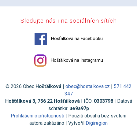
Sledujte nás i na sociálních sítích
Hošťálková na Facebooku
Hošťálková na Instagramu
© 2026 Obec
Hošťálková
|
obec@hostalkova.cz
|
571 442
347
Hošťálková 3, 756 22 Hošťálková
| IČO:
0303798
| Datová
schránka:
ue9a97p
Prohlášení o přístupnosti
| Použití obsahu bez svolení
autora zakázáno | Vytvořil
Digiregion