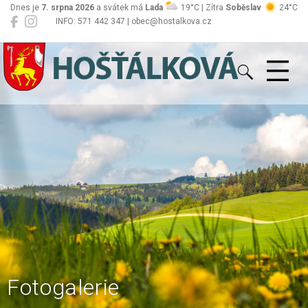
Dnes je
7. srpna 2026
a svátek má
Lada
19°C | Zítra
Soběslav
24°C
INFO: 571 442 347 | obec@hostalkova.cz
Hošťálková
Fotogalerie