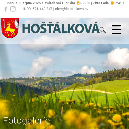
Dnes je
6. srpna 2026
a svátek má
Oldřiška
29°C | Zítra
Lada
24°C
INFO: 571 442 347 | obec@hostalkova.cz
Hošťálková
Fotogalerie