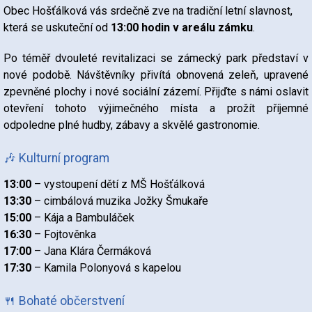
Obec Hošťálková vás srdečně zve na tradiční letní slavnost,
která se uskuteční od
13:00 hodin v areálu zámku
.
Po téměř dvouleté revitalizaci se zámecký park představí v
nové podobě. Návštěvníky přivítá obnovená zeleň, upravené
zpevněné plochy i nové sociální zázemí. Přijďte s námi oslavit
otevření tohoto výjimečného místa a prožít příjemné
odpoledne plné hudby, zábavy a skvělé gastronomie.
🎶 Kulturní program
13:00
– vystoupení dětí z MŠ Hošťálková
13:30
– cimbálová muzika Jožky Šmukaře
15:00
– Kája a Bambuláček
16:30
– Fojtověnka
17:00
– Jana Klára Čermáková
17:30
– Kamila Polonyová s kapelou
🍴 Bohaté občerstvení