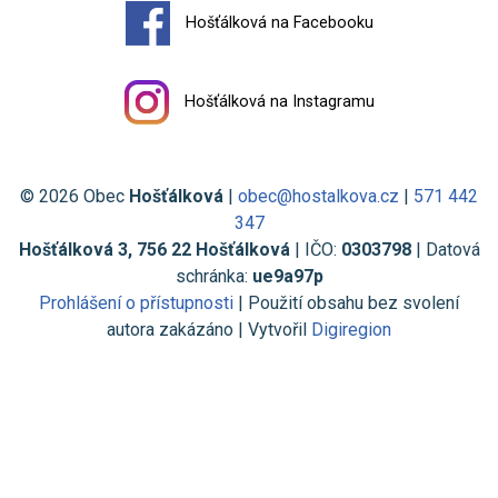
Hošťálková na Facebooku
Hošťálková na Instagramu
© 2026 Obec
Hošťálková
|
obec@hostalkova.cz
|
571 442
347
Hošťálková 3, 756 22 Hošťálková
| IČO:
0303798
| Datová
schránka:
ue9a97p
Prohlášení o přístupnosti
| Použití obsahu bez svolení
autora zakázáno | Vytvořil
Digiregion