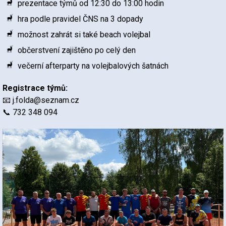
prezentace týmů od 12:30 do 13:00 hodin
hra podle pravidel ČNS na 3 dopady
možnost zahrát si také beach volejbal
občerstvení zajištěno po celý den
večerní afterparty na volejbalových šatnách
Registrace týmů:
📧
j.folda@seznam.cz
📞 732 348 094