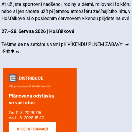
Ať už jste sportovní nadšenci, rodiny s dětmi, milovníci folklóru
nebo si jen chcete užít příjemnou atmosféru začínajícího léta, v
Hošťálkové si o posledním červnovém víkendu přijdete na své.
27.–28. června 2026 | Hošťálková
Těšíme se na setkání s vámi při VÍKENDU PLNÉM ZÁBAVY! ☀️
🎉⚽🌳🎶