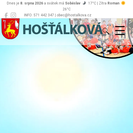
Dnes je
8. srpna 2026
a svátek má
Soběslav
17°C | Zítra
Roman
26°C
INFO: 571 442 347 | obec@hostalkova.cz
Hošťálková