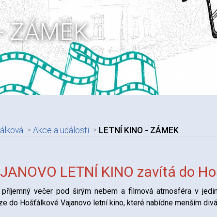
 - ZÁMEK
álková
Akce a události
LETNÍ KINO - ZÁMEK
adpis článku
JANOVO LETNÍ KINO zavítá do Ho
, příjemný večer pod širým nebem a filmová atmosféra v jedi
ze do Hošťálkové Vajanovo letní kino, které nabídne menším 