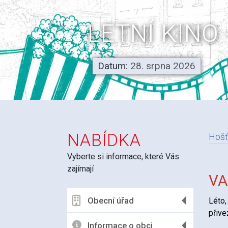
LETNÍ KINO
Datum:
28. srpna 2026
NABÍDKA
Hošť
Vyberte si informace, které Vás
N
zajímají
VA
Obecní úřad
Léto
přive
Informace o obci