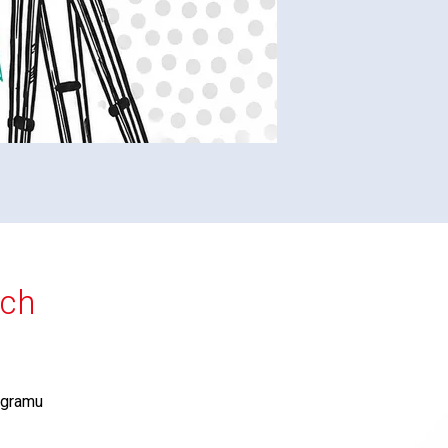
ích
agramu