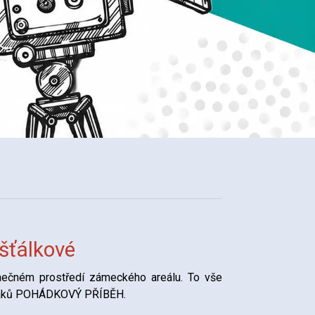
šťálkové
nečném prostředí zámeckého areálu. To vše
diváků POHÁDKOVÝ PŘÍBĚH.