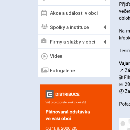
Přijď
večer
Akce a události v obci
obloh
Spolky a instituce
Na mí
křesl
Firmy a služby v obci
Těším
Videa
Vajan
Fotogalerie
📍 Zá
🎬 Fi
📅 2
🕘 Za
Pořad