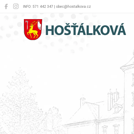
INFO: 571 442 347 | obec@hostalkova.cz
Hošťálková