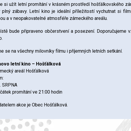
te si užít letní promítání v krásném prostředí hošťálkovského zá
 plný zábavy. Letní kino je ideální příležitostí vychutnat si f
ou a v neopakovatelné atmosféře zámeckého areálu.
stě bude připraveno občerstvení a posezení. Doporučujeme v
o.
e se na všechny milovníky filmu i příjemných letních setkání.
ovo letní kino – Hošťálková
mecký areál Hošťálková
lm:
8. SRPNA
čátek promítání ve 21:00 hodin
atelem akce je Obec Hošťálková.