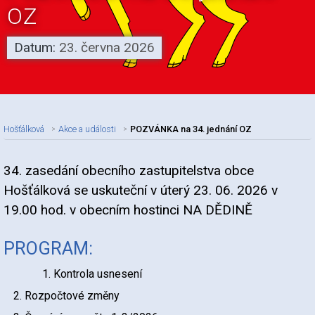
OZ
Datum:
23. června 2026
Hošťálková
Akce a události
POZVÁNKA na 34. jednání OZ
34. zasedání obecního zastupitelstva obce
Nadpis článku
Hošťálková se uskuteční v úterý 23. 06. 2026 v
19.00 hod. v obecním hostinci NA DĚDINĚ
PROGRAM:
Kontrola usnesení
Rozpočtové změny