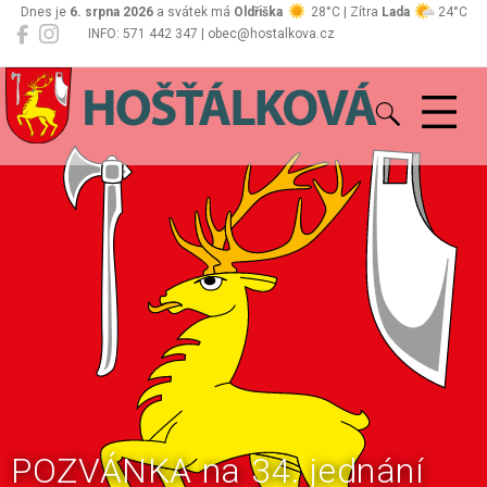
Dnes je
6. srpna 2026
a svátek má
Oldřiška
28°C | Zítra
Lada
24°C
INFO: 571 442 347 | obec@hostalkova.cz
Hošťálková
POZVÁNKA na 34. jednání