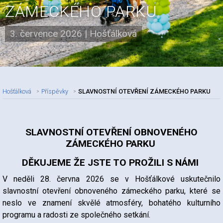
ZÁMECKÉHO PARKU
3. července 2026
|
Hošťálková
Hošťálková
Příspěvky
SLAVNOSTNÍ OTEVŘENÍ ZÁMECKÉHO PARKU
Nadpis článku
SLAVNOSTNÍ OTEVŘENÍ OBNOVENÉHO
ZÁMECKÉHO PARKU
DĚKUJEME ŽE JSTE TO PROŽILI S NÁMI
V neděli 28. června 2026 se v Hošťálkové uskutečnilo
slavnostní otevření obnoveného zámeckého parku, které se
neslo ve znamení skvělé atmosféry, bohatého kulturního
programu a radosti ze společného setkání.