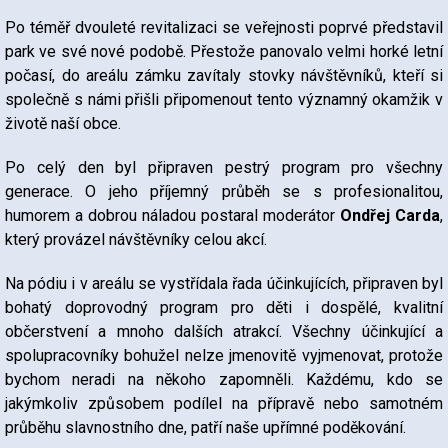
Po téměř dvouleté revitalizaci se veřejnosti poprvé představil
park ve své nové podobě. Přestože panovalo velmi horké letní
počasí, do areálu zámku zavítaly stovky návštěvníků, kteří si
společně s námi přišli připomenout tento významný okamžik v
životě naší obce.
Po celý den byl připraven pestrý program pro všechny
generace. O jeho příjemný průběh se s profesionalitou,
humorem a dobrou náladou postaral moderátor
Ondřej Carda
,
který provázel návštěvníky celou akcí.
Na pódiu i v areálu se vystřídala řada účinkujících, připraven byl
bohatý doprovodný program pro děti i dospělé, kvalitní
občerstvení a mnoho dalších atrakcí. Všechny účinkující a
spolupracovníky bohužel nelze jmenovitě vyjmenovat, protože
bychom neradi na někoho zapomněli. Každému, kdo se
jakýmkoliv způsobem podílel na přípravě nebo samotném
průběhu slavnostního dne, patří naše upřímné poděkování.