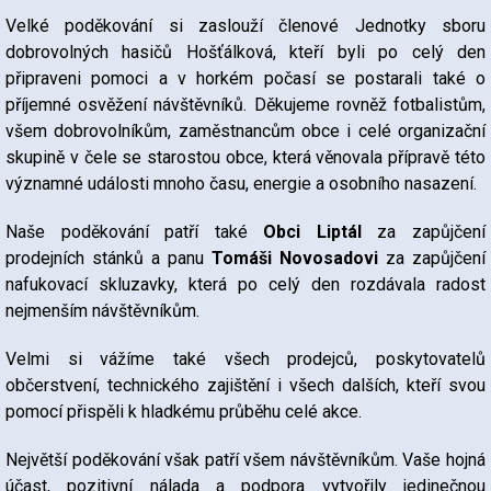
Velké poděkování si zaslouží členové Jednotky sboru
dobrovolných hasičů Hošťálková, kteří byli po celý den
připraveni pomoci a v horkém počasí se postarali také o
příjemné osvěžení návštěvníků. Děkujeme rovněž fotbalistům,
všem dobrovolníkům, zaměstnancům obce i celé organizační
skupině v čele se starostou obce, která věnovala přípravě této
významné události mnoho času, energie a osobního nasazení.
Naše poděkování patří také
Obci Liptál
za zapůjčení
prodejních stánků a panu
Tomáši Novosadovi
za zapůjčení
nafukovací skluzavky, která po celý den rozdávala radost
nejmenším návštěvníkům.
Velmi si vážíme také všech prodejců, poskytovatelů
občerstvení, technického zajištění i všech dalších, kteří svou
pomocí přispěli k hladkému průběhu celé akce.
Největší poděkování však patří všem návštěvníkům. Vaše hojná
účast, pozitivní nálada a podpora vytvořily jedinečnou