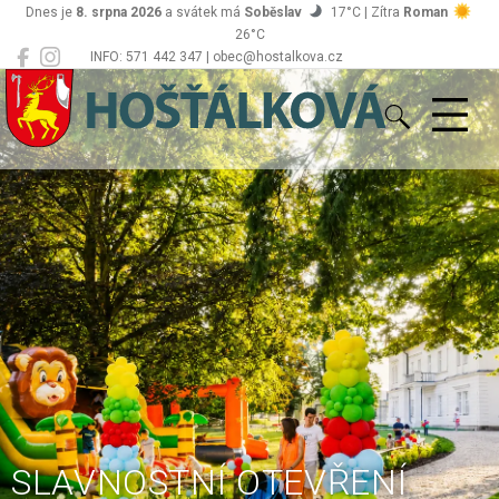
Dnes je
8. srpna 2026
a svátek má
Soběslav
17°C | Zítra
Roman
26°C
INFO: 571 442 347 | obec@hostalkova.cz
Hošťálková
SLAVNOSTNÍ OTEVŘENÍ