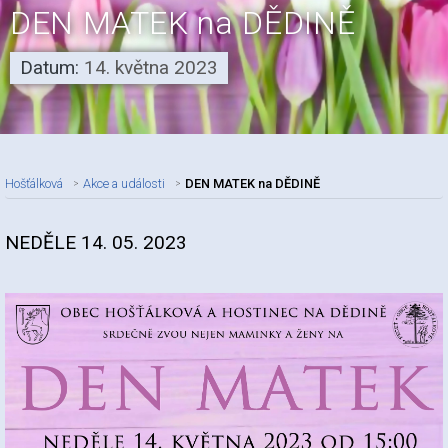
DEN MATEK na DĚDINĚ
Datum:
14. května 2023
Hošťálková
Akce a události
DEN MATEK na DĚDINĚ
NEDĚLE 14. 05. 2023
Nadpis článku