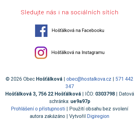
Sledujte nás i na sociálních sítích
Hošťálková na Facebooku
Hošťálková na Instagramu
© 2026 Obec
Hošťálková
|
obec@hostalkova.cz
|
571 442
347
Hošťálková 3, 756 22 Hošťálková
| IČO:
0303798
| Datová
schránka:
ue9a97p
Prohlášení o přístupnosti
| Použití obsahu bez svolení
autora zakázáno | Vytvořil
Digiregion