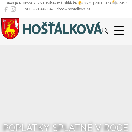
Dnes je
6. srpna 2026
a svátek má
Oldřiška
29°C | Zítra
Lada
24°C
INFO: 571 442 347 | obec@hostalkova.cz
Hošťálková
POPLATKY SPLATNÉ V ROCE