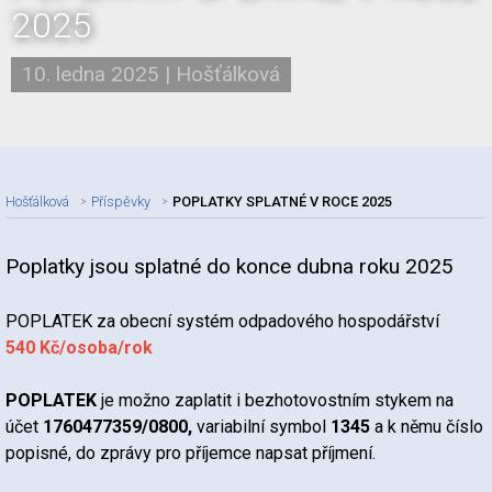
2025
10. ledna 2025
|
Hošťálková
Hošťálková
Příspěvky
POPLATKY SPLATNÉ V ROCE 2025
Poplatky jsou splatné do konce dubna roku 2025
Nadpis článku
POPLATEK za obecní systém odpadového hospodářství
540 Kč/osoba/rok
POPLATEK
je možno zaplatit i bezhotovostním stykem na
účet
1760477359/0800,
variabilní symbol
1345
a k němu číslo
popisné, do zprávy pro příjemce napsat příjmení.