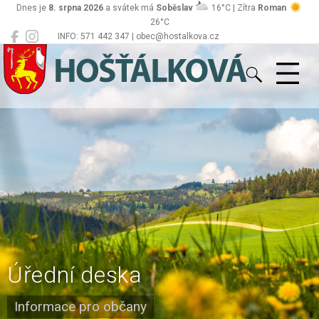
Dnes je
8. srpna 2026
a svátek má
Soběslav
16°C | Zítra
Roman
26°C
INFO: 571 442 347 | obec@hostalkova.cz
Hošťálková
Úřední deska
Informace pro občany