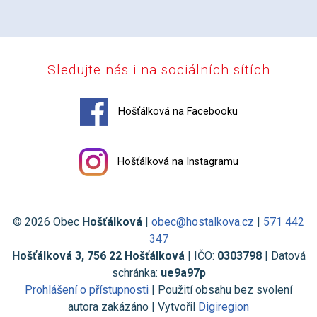
Sledujte nás i na sociálních sítích
Hošťálková na Facebooku
Hošťálková na Instagramu
© 2026 Obec
Hošťálková
|
obec@hostalkova.cz
|
571 442
347
Hošťálková 3, 756 22 Hošťálková
| IČO:
0303798
| Datová
schránka:
ue9a97p
Prohlášení o přístupnosti
| Použití obsahu bez svolení
autora zakázáno | Vytvořil
Digiregion