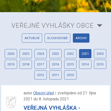
VEŘEJNÉ VYHLÁŠKY OBCE
AKTUÁLNÍ
DLOUHODOBÉ
ARCHIV
2026
2025
2024
2023
2022
2021
2020
2019
2018
2017
2016
2015
2014
2013
2012
2011
2010
autor
Obecní úřad
/ zveřejněno od 21. října
2021 do 8. listopadu 2021
VEŘEJNÁ VYHLÁŠKA -