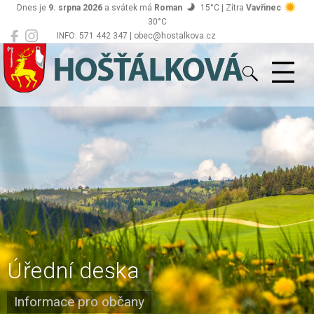
Dnes je
9. srpna 2026
a svátek má
Roman
15°C | Zítra
Vavřinec
30°C
INFO: 571 442 347 | obec@hostalkova.cz
Hošťálková
Úřední deska
Informace pro občany