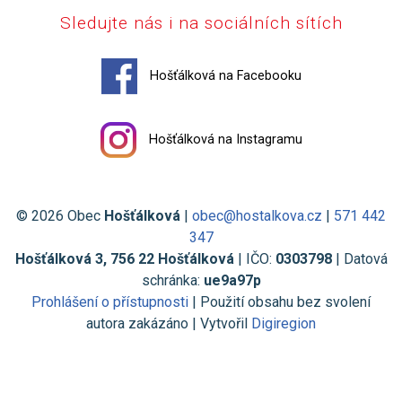
Sledujte nás i na sociálních sítích
Hošťálková na Facebooku
Hošťálková na Instagramu
© 2026 Obec
Hošťálková
|
obec@hostalkova.cz
|
571 442
347
Hošťálková 3, 756 22 Hošťálková
| IČO:
0303798
| Datová
schránka:
ue9a97p
Prohlášení o přístupnosti
| Použití obsahu bez svolení
autora zakázáno | Vytvořil
Digiregion