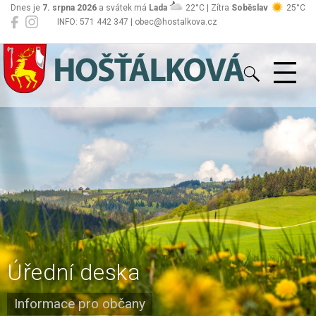
Dnes je
7. srpna 2026
a svátek má
Lada
22°C | Zítra
Soběslav
25°C
INFO: 571 442 347 | obec@hostalkova.cz
Hošťálková
Úřední deska
Informace pro občany