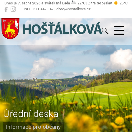
Dnes je
7. srpna 2026
a svátek má
Lada
22°C | Zítra
Soběslav
25°C
INFO: 571 442 347 | obec@hostalkova.cz
Hošťálková
Úřední deska
Informace pro občany