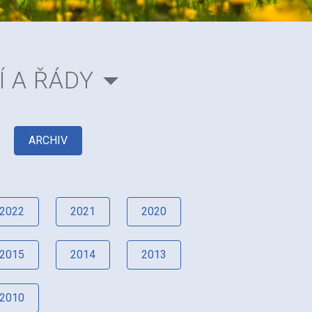
Í A ŘÁDY
ARCHIV
2022
2021
2020
2015
2014
2013
2010