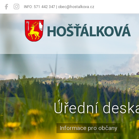
INFO: 571 442 347 | obec@hostalkova.cz
Hošťálková
Úřední desk
Informace pro občany