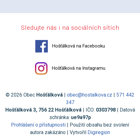
Sledujte nás i na sociálních sítích
Hošťálková na Facebooku
Hošťálková na Instagramu
© 2026 Obec
Hošťálková
|
obec@hostalkova.cz
|
571 442
347
Hošťálková 3, 756 22 Hošťálková
| IČO:
0303798
| Datová
schránka:
ue9a97p
Prohlášení o přístupnosti
| Použití obsahu bez svolení
autora zakázáno | Vytvořil
Digiregion