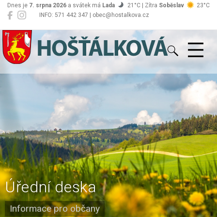
Dnes je
7. srpna 2026
a svátek má
Lada
21°C | Zítra
Soběslav
23°C
INFO: 571 442 347 | obec@hostalkova.cz
Hošťálková
Úřední deska
Informace pro občany