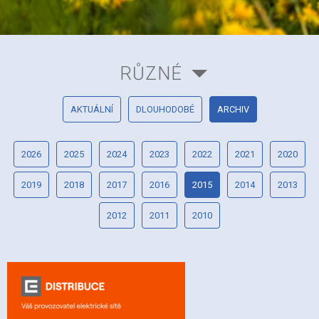
RŮZNÉ
AKTUÁLNÍ
DLOUHODOBÉ
ARCHIV
2026
2025
2024
2023
2022
2021
2020
2019
2018
2017
2016
2015
2014
2013
2012
2011
2010