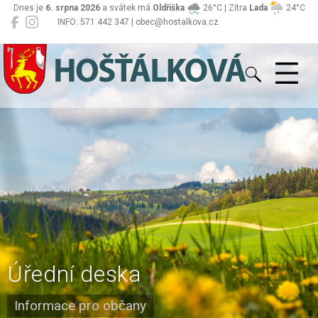
Dnes je
6. srpna 2026
a svátek má
Oldřiška
26°C | Zítra
Lada
24°C
INFO: 571 442 347 | obec@hostalkova.cz
Hošťálková
Úřední deska
Informace pro občany