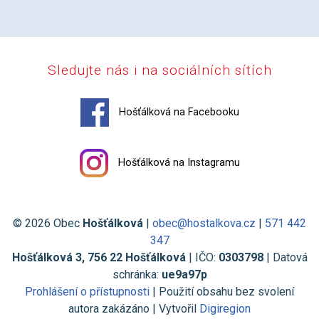
Sledujte nás i na sociálních sítích
Hošťálková na Facebooku
Hošťálková na Instagramu
© 2026 Obec
Hošťálková
|
obec@hostalkova.cz
|
571 442
347
Hošťálková 3, 756 22 Hošťálková
| IČO:
0303798
| Datová
schránka:
ue9a97p
Prohlášení o přístupnosti
| Použití obsahu bez svolení
autora zakázáno | Vytvořil
Digiregion