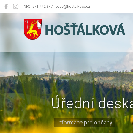
INFO: 571 442 347 | obec@hostalkova.cz
Hošťálková
Úřední desk
Informace pro občany