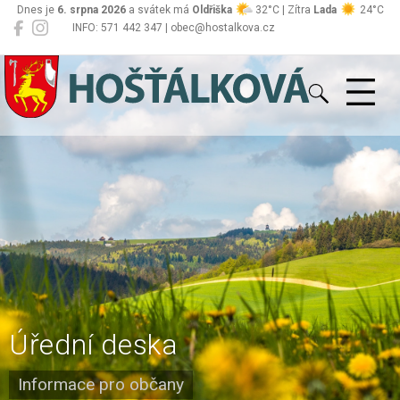
Dnes je
6. srpna 2026
a svátek má
Oldřiška
32°C | Zítra
Lada
24°C
INFO: 571 442 347 | obec@hostalkova.cz
Hošťálková
Úřední deska
Informace pro občany