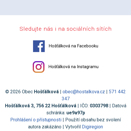
Sledujte nás i na sociálních sítích
Hošťálková na Facebooku
Hošťálková na Instagramu
© 2026 Obec
Hošťálková
|
obec@hostalkova.cz
|
571 442
347
Hošťálková 3, 756 22 Hošťálková
| IČO:
0303798
| Datová
schránka:
ue9a97p
Prohlášení o přístupnosti
| Použití obsahu bez svolení
autora zakázáno | Vytvořil
Digiregion