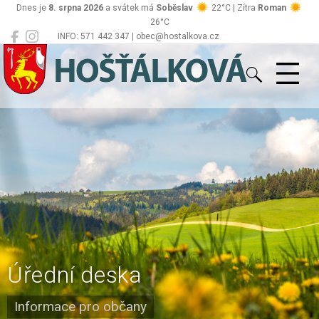
Dnes je
8. srpna 2026
a svátek má
Soběslav
22°C | Zítra
Roman
26°C
INFO: 571 442 347 | obec@hostalkova.cz
Hošťálková
Úřední deska
Informace pro občany