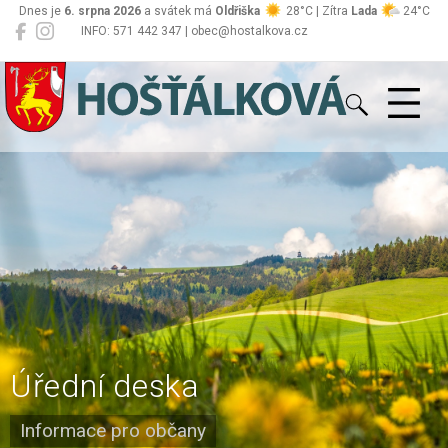
Dnes je
6. srpna 2026
a svátek má
Oldřiška
28°C | Zítra
Lada
24°C
INFO: 571 442 347 | obec@hostalkova.cz
Hošťálková
Úřední deska
Informace pro občany