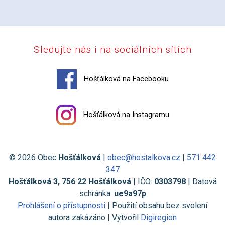
Sledujte nás i na sociálních sítích
Hošťálková na Facebooku
Hošťálková na Instagramu
© 2026 Obec
Hošťálková
|
obec@hostalkova.cz
|
571 442
347
Hošťálková 3, 756 22 Hošťálková
| IČO:
0303798
| Datová
schránka:
ue9a97p
Prohlášení o přístupnosti
| Použití obsahu bez svolení
autora zakázáno | Vytvořil
Digiregion