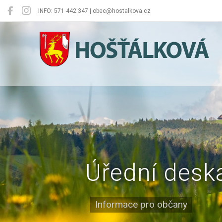
INFO: 571 442 347 | obec@hostalkova.cz
Hošťálková
Úřední desk
Informace pro občany