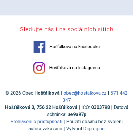
Sledujte nás i na sociálních sítích
Hošťálková na Facebooku
Hošťálková na Instagramu
© 2026 Obec
Hošťálková
|
obec@hostalkova.cz
|
571 442
347
Hošťálková 3, 756 22 Hošťálková
| IČO:
0303798
| Datová
schránka:
ue9a97p
Prohlášení o přístupnosti
| Použití obsahu bez svolení
autora zakázáno | Vytvořil
Digiregion