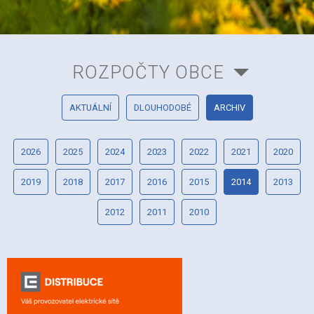
ROZPOČTY OBCE
AKTUÁLNÍ
DLOUHODOBÉ
ARCHIV
2026
2025
2024
2023
2022
2021
2020
2019
2018
2017
2016
2015
2014
2013
2012
2011
2010