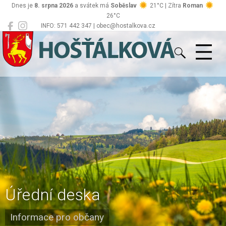
Dnes je
8. srpna 2026
a svátek má
Soběslav
21°C | Zítra
Roman
26°C
INFO: 571 442 347 | obec@hostalkova.cz
Hošťálková
Úřední deska
Informace pro občany