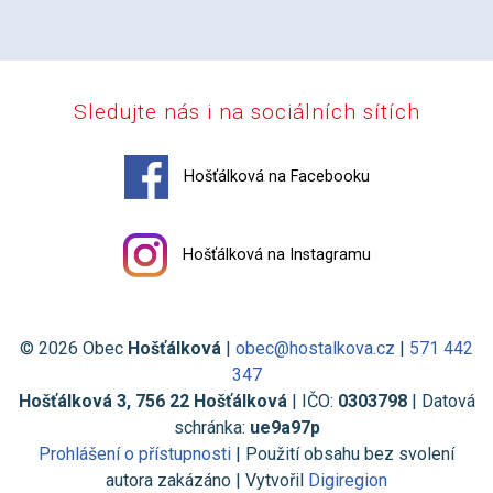
Sledujte nás i na sociálních sítích
Hošťálková na Facebooku
Hošťálková na Instagramu
© 2026 Obec
Hošťálková
|
obec@hostalkova.cz
|
571 442
347
Hošťálková 3, 756 22 Hošťálková
| IČO:
0303798
| Datová
schránka:
ue9a97p
Prohlášení o přístupnosti
| Použití obsahu bez svolení
autora zakázáno | Vytvořil
Digiregion