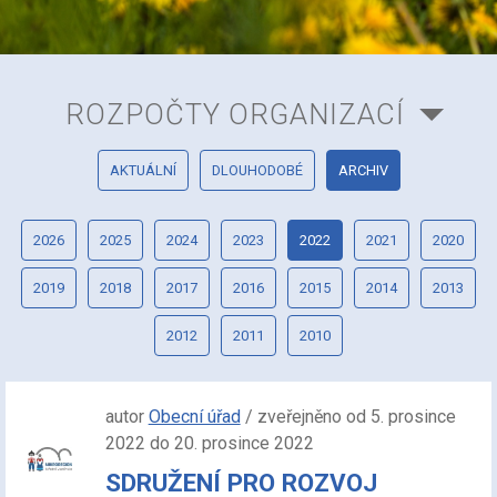
ROZPOČTY ORGANIZACÍ
AKTUÁLNÍ
DLOUHODOBÉ
ARCHIV
2026
2025
2024
2023
2022
2021
2020
2019
2018
2017
2016
2015
2014
2013
2012
2011
2010
autor
Obecní úřad
/ zveřejněno od 5. prosince
2022 do 20. prosince 2022
SDRUŽENÍ PRO ROZVOJ