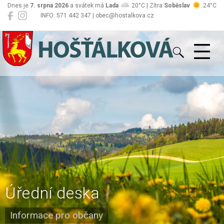
Dnes je
7. srpna 2026
a svátek má
Lada
20°C | Zítra
Soběslav
24°C
INFO: 571 442 347 | obec@hostalkova.cz
Hošťálková
Úřední deska
Informace pro občany