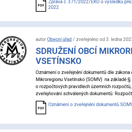
Zpráva č. 371/2022/EKO o výsledku př
2022
autor
Obecní úřad
/ zveřejněno od 3. ledna 202
SDRUŽENÍ OBCÍ MIKROR
VSETÍNSKO
Oznámení o zveřejnění dokumentů dle zákona č
Mikroregionu Vsetínsko (SOMV) na základě § 
o rozpočtových pravidlech územních rozpočtů, 
zveřejňování schválených dokumentů: Rozpoč
Oznámení o zveřejnění dokumentů SOMV