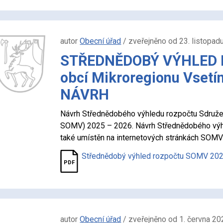
autor
Obecní úřad
/ zveřejněno od 23. listopad
STŘEDNĚDOBÝ VÝHLED 
obcí Mikroregionu Vsetí
NÁVRH
Návrh Střednědobého výhledu rozpočtu Sdružen
SOMV) 2025 – 2026. Návrh Střednědobého vý
také umístěn na internetových stránkách SOMV
Střednědobý výhled rozpočtu SOMV 2
autor
Obecní úřad
/ zveřejněno od 1. června 20