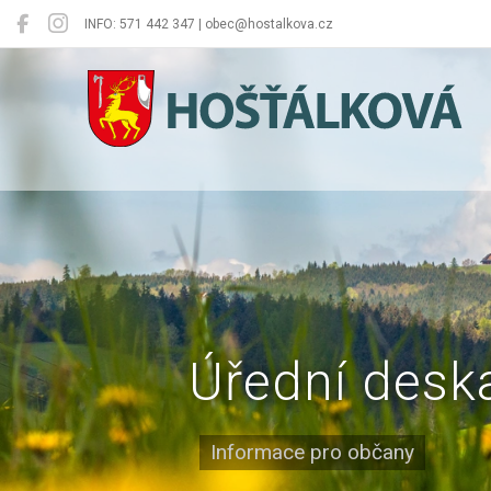
INFO: 571 442 347 | obec@hostalkova.cz
Hošťálková
Úřední desk
Informace pro občany