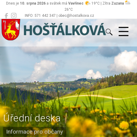
Dnes je
10. srpna 2026
a svátek má
Vavřinec
19°C | Zítra
Zuzana
26°C
INFO: 571 442 347 | obec@hostalkova.cz
Hošťálková
Úřední deska
Informace pro občany