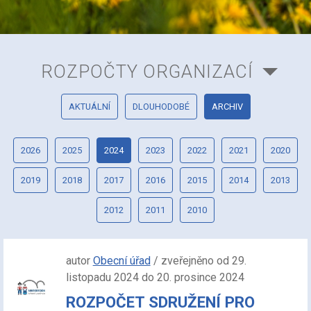
ROZPOČTY ORGANIZACÍ
AKTUÁLNÍ
DLOUHODOBÉ
ARCHIV
2026
2025
2024
2023
2022
2021
2020
2019
2018
2017
2016
2015
2014
2013
2012
2011
2010
autor
Obecní úřad
/ zveřejněno od 29.
listopadu 2024 do 20. prosince 2024
ROZPOČET SDRUŽENÍ PRO