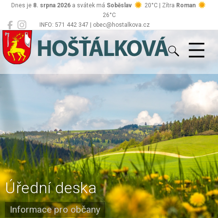
Dnes je
8. srpna 2026
a svátek má
Soběslav
20°C | Zítra
Roman
26°C
INFO: 571 442 347 | obec@hostalkova.cz
Hošťálková
Úřední deska
Informace pro občany