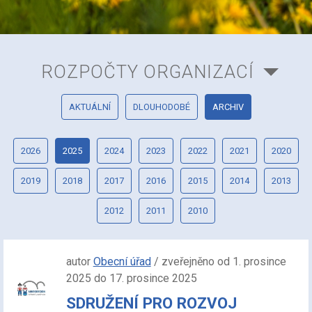
ROZPOČTY ORGANIZACÍ
AKTUÁLNÍ
DLOUHODOBÉ
ARCHIV
2026
2025
2024
2023
2022
2021
2020
2019
2018
2017
2016
2015
2014
2013
2012
2011
2010
autor
Obecní úřad
/ zveřejněno od 1. prosince
2025 do 17. prosince 2025
SDRUŽENÍ PRO ROZVOJ