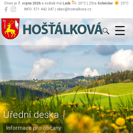
Dnes je
7. srpna 2026
a svátek má
Lada
20°C | Zítra
Soběslav
23°C
INFO: 571 442 347 | obec@hostalkova.cz
Hošťálková
Úřední deska
Informace pro občany