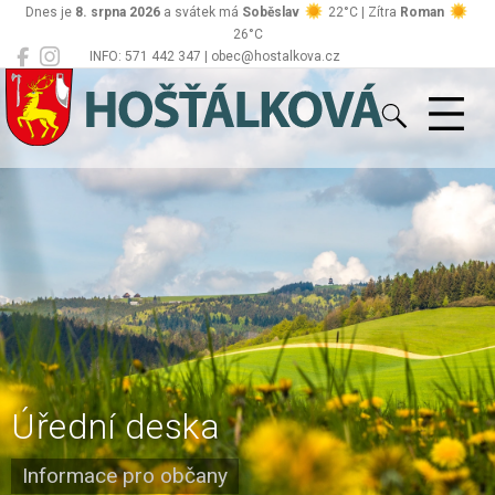
Dnes je
8. srpna 2026
a svátek má
Soběslav
22°C | Zítra
Roman
26°C
INFO: 571 442 347 | obec@hostalkova.cz
Hošťálková
Úřední deska
Informace pro občany