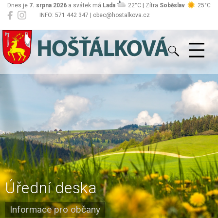
Dnes je
7. srpna 2026
a svátek má
Lada
22°C | Zítra
Soběslav
25°C
INFO: 571 442 347 | obec@hostalkova.cz
Hošťálková
Úřední deska
Informace pro občany