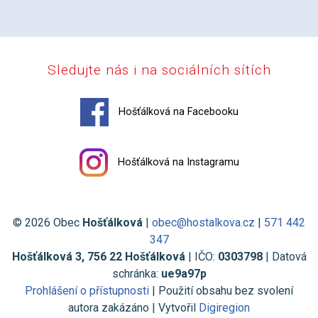
Sledujte nás i na sociálních sítích
Hošťálková na Facebooku
Hošťálková na Instagramu
© 2026 Obec
Hošťálková
|
obec@hostalkova.cz
|
571 442
347
Hošťálková 3, 756 22 Hošťálková
| IČO:
0303798
| Datová
schránka:
ue9a97p
Prohlášení o přístupnosti
| Použití obsahu bez svolení
autora zakázáno | Vytvořil
Digiregion