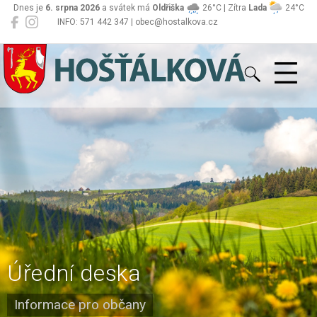
Dnes je
6. srpna 2026
a svátek má
Oldřiška
26°C | Zítra
Lada
24°C
INFO: 571 442 347 | obec@hostalkova.cz
Hošťálková
Úřední deska
Informace pro občany