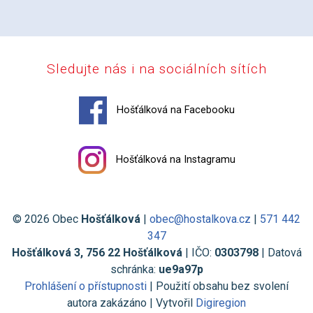
Sledujte nás i na sociálních sítích
Hošťálková na Facebooku
Hošťálková na Instagramu
© 2026 Obec
Hošťálková
|
obec@hostalkova.cz
|
571 442
347
Hošťálková 3, 756 22 Hošťálková
| IČO:
0303798
| Datová
schránka:
ue9a97p
Prohlášení o přístupnosti
| Použití obsahu bez svolení
autora zakázáno | Vytvořil
Digiregion