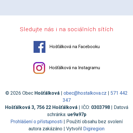
Sledujte nás i na sociálních sítích
Hošťálková na Facebooku
Hošťálková na Instagramu
© 2026 Obec
Hošťálková
|
obec@hostalkova.cz
|
571 442
347
Hošťálková 3, 756 22 Hošťálková
| IČO:
0303798
| Datová
schránka:
ue9a97p
Prohlášení o přístupnosti
| Použití obsahu bez svolení
autora zakázáno | Vytvořil
Digiregion