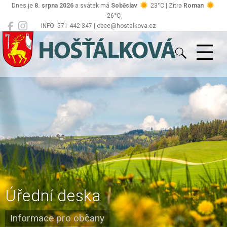
Dnes je
8. srpna 2026
a svátek má
Soběslav
23°C | Zítra
Roman
26°C
INFO: 571 442 347 | obec@hostalkova.cz
Hošťálková
Úřední deska
Informace pro občany