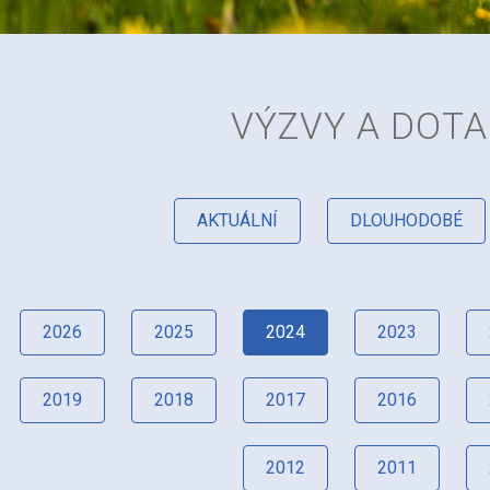
VÝZVY A DOT
AKTUÁLNÍ
DLOUHODOBÉ
2026
2025
2024
2023
2019
2018
2017
2016
2012
2011