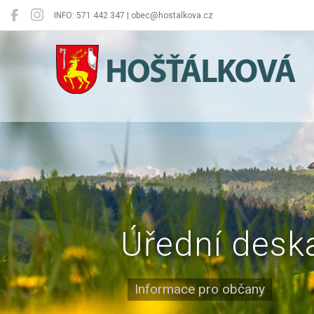
INFO: 571 442 347 | obec@hostalkova.cz
Hošťálková
Úřední desk
Informace pro občany