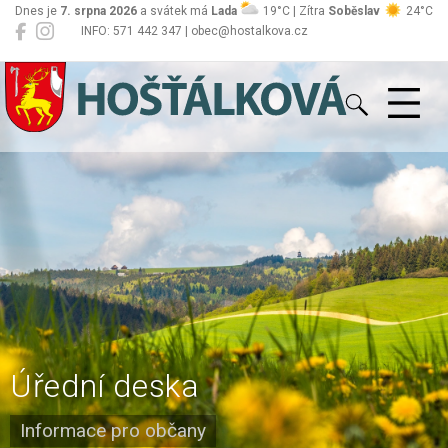
Dnes je
7. srpna 2026
a svátek má
Lada
19°C | Zítra
Soběslav
24°C
INFO: 571 442 347 | obec@hostalkova.cz
Hošťálková
Úřední deska
Informace pro občany