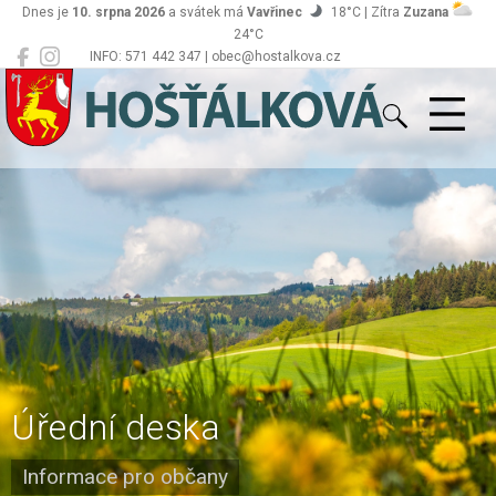
Dnes je
10. srpna 2026
a svátek má
Vavřinec
18°C | Zítra
Zuzana
24°C
INFO: 571 442 347 | obec@hostalkova.cz
Hošťálková
Úřední deska
Informace pro občany