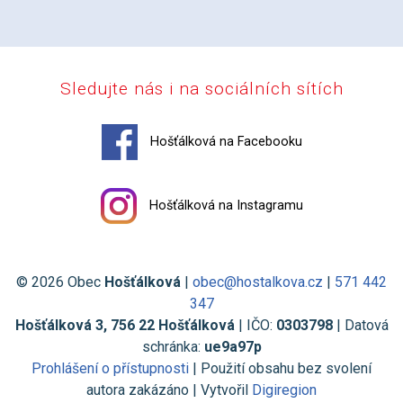
Sledujte nás i na sociálních sítích
Hošťálková na Facebooku
Hošťálková na Instagramu
© 2026 Obec
Hošťálková
|
obec@hostalkova.cz
|
571 442
347
Hošťálková 3, 756 22 Hošťálková
| IČO:
0303798
| Datová
schránka:
ue9a97p
Prohlášení o přístupnosti
| Použití obsahu bez svolení
autora zakázáno | Vytvořil
Digiregion