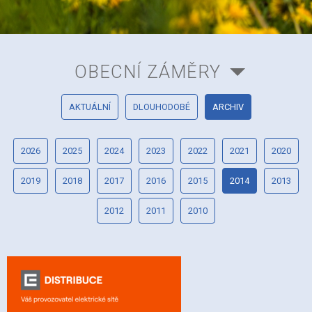
OBECNÍ ZÁMĚRY
AKTUÁLNÍ
DLOUHODOBÉ
ARCHIV
2026
2025
2024
2023
2022
2021
2020
2019
2018
2017
2016
2015
2014
2013
2012
2011
2010