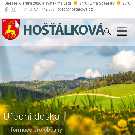
Dnes je
7. srpna 2026
a svátek má
Lada
24°C | Zítra
Soběslav
23°C
INFO: 571 442 347 | obec@hostalkova.cz
Hošťálková
Úřední deska
Informace pro občany