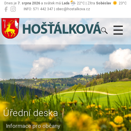
Dnes je
7. srpna 2026
a svátek má
Lada
22°C | Zítra
Soběslav
23°C
INFO: 571 442 347 | obec@hostalkova.cz
Hošťálková
Úřední deska
Informace pro občany