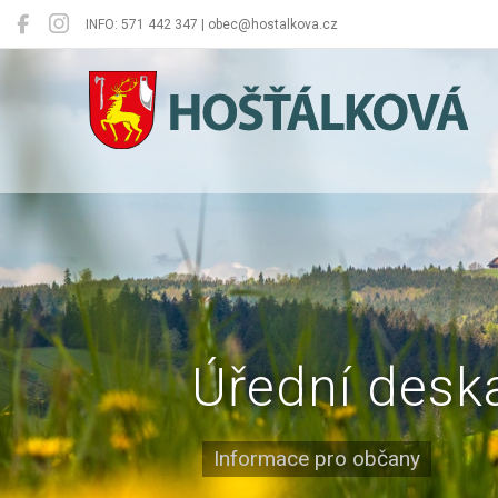
INFO: 571 442 347 | obec@hostalkova.cz
Hošťálková
Úřední desk
Informace pro občany