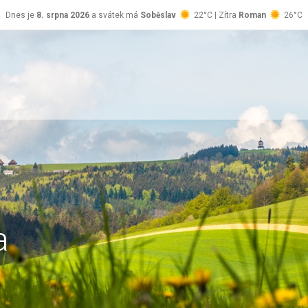
Dnes je
8. srpna 2026
a svátek má
Soběslav
22°C | Zítra
Roman
26°C
a