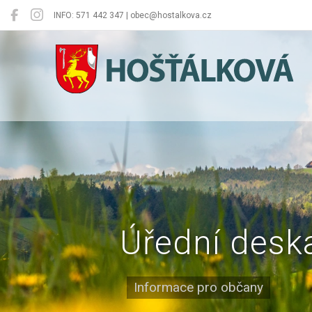
INFO: 571 442 347 | obec@hostalkova.cz
Hošťálková
Úřední desk
Informace pro občany