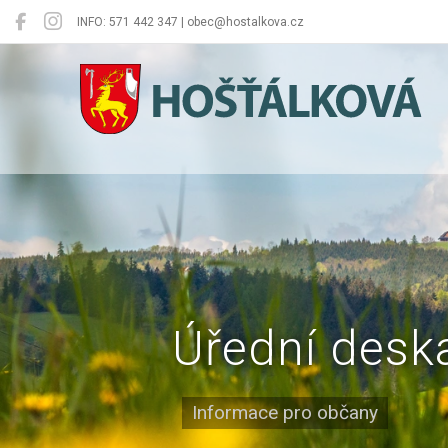
INFO: 571 442 347 | obec@hostalkova.cz
Hošťálková
Úřední desk
Informace pro občany