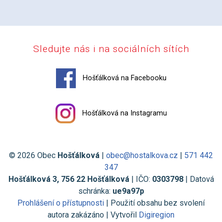
Sledujte nás i na sociálních sítích
Hošťálková na Facebooku
Hošťálková na Instagramu
© 2026 Obec
Hošťálková
|
obec@hostalkova.cz
|
571 442
347
Hošťálková 3, 756 22 Hošťálková
| IČO:
0303798
| Datová
schránka:
ue9a97p
Prohlášení o přístupnosti
| Použití obsahu bez svolení
autora zakázáno | Vytvořil
Digiregion