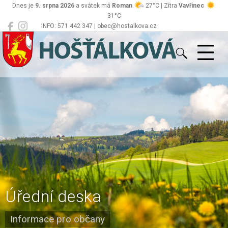
Dnes je
9. srpna 2026
a svátek má
Roman
27°C | Zítra
Vavřinec
31°C
INFO: 571 442 347 | obec@hostalkova.cz
Hošťálková
Úřední deska
Informace pro občany