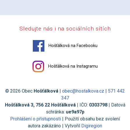
Sledujte nás i na sociálních sítích
Hošťálková na Facebooku
Hošťálková na Instagramu
© 2026 Obec
Hošťálková
|
obec@hostalkova.cz
|
571 442
347
Hošťálková 3, 756 22 Hošťálková
| IČO:
0303798
| Datová
schránka:
ue9a97p
Prohlášení o přístupnosti
| Použití obsahu bez svolení
autora zakázáno | Vytvořil
Digiregion