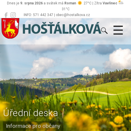
Dnes je
9. srpna 2026
a svátek má
Roman
27°C | Zítra
Vavřinec
31°C
INFO: 571 442 347 | obec@hostalkova.cz
Hošťálková
Úřední deska
Informace pro občany