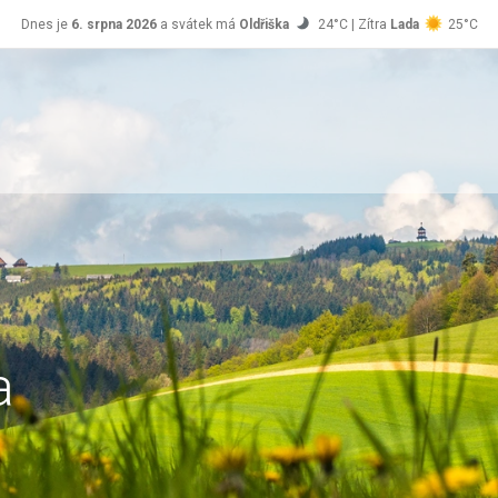
Dnes je
6. srpna 2026
a svátek má
Oldřiška
24°C | Zítra
Lada
25°C
a