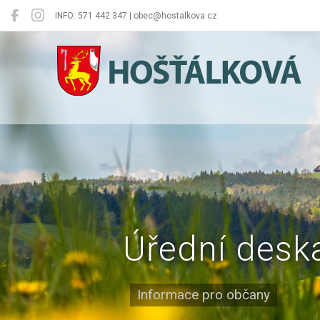
INFO: 571 442 347 | obec@hostalkova.cz
Hošťálková
Úřední desk
Informace pro občany