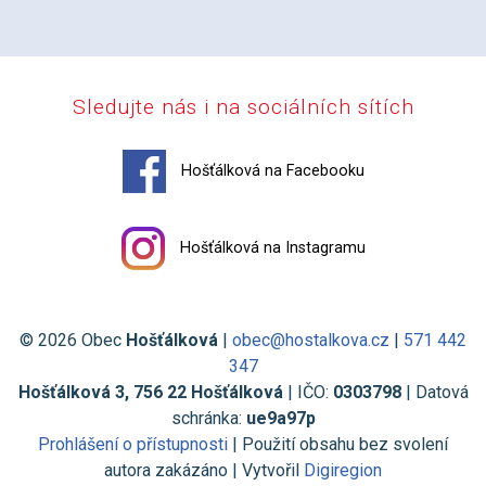
Sledujte nás i na sociálních sítích
Hošťálková na Facebooku
Hošťálková na Instagramu
© 2026 Obec
Hošťálková
|
obec@hostalkova.cz
|
571 442
347
Hošťálková 3, 756 22 Hošťálková
| IČO:
0303798
| Datová
schránka:
ue9a97p
Prohlášení o přístupnosti
| Použití obsahu bez svolení
autora zakázáno | Vytvořil
Digiregion