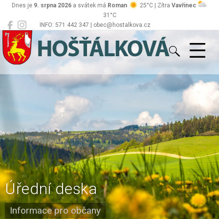
Dnes je
9. srpna 2026
a svátek má
Roman
25°C | Zítra
Vavřinec
31°C
INFO: 571 442 347 | obec@hostalkova.cz
Hošťálková
Úřední deska
Informace pro občany