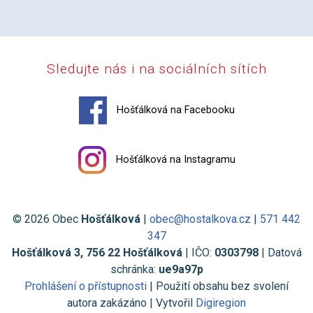
Sledujte nás i na sociálních sítích
Hošťálková na Facebooku
Hošťálková na Instagramu
© 2026 Obec
Hošťálková
|
obec@hostalkova.cz
|
571 442
347
Hošťálková 3, 756 22 Hošťálková
| IČO:
0303798
| Datová
schránka:
ue9a97p
Prohlášení o přístupnosti
| Použití obsahu bez svolení
autora zakázáno | Vytvořil
Digiregion