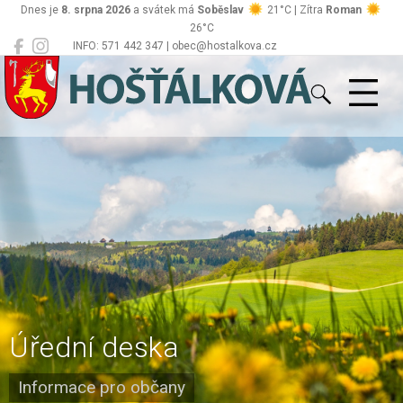
Dnes je
8. srpna 2026
a svátek má
Soběslav
21°C | Zítra
Roman
26°C
INFO: 571 442 347 | obec@hostalkova.cz
Hošťálková
Úřední deska
Informace pro občany