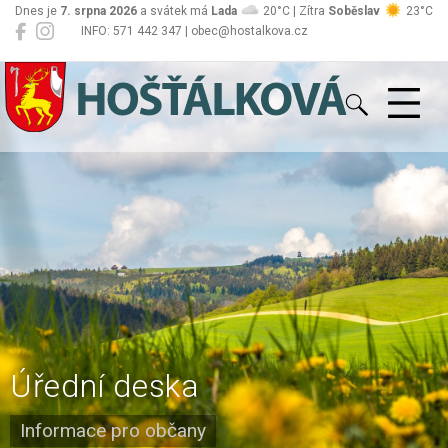
Dnes je
7. srpna 2026
a svátek má
Lada
20°C | Zítra
Soběslav
23°C
INFO: 571 442 347 | obec@hostalkova.cz
Hošťálková
Úřední deska
Informace pro občany