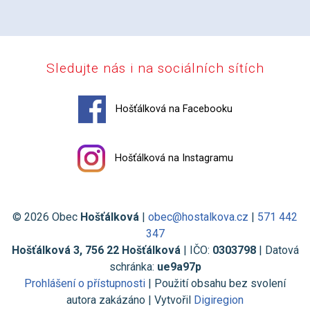
Sledujte nás i na sociálních sítích
Hošťálková na Facebooku
Hošťálková na Instagramu
© 2026 Obec
Hošťálková
|
obec@hostalkova.cz
|
571 442
347
Hošťálková 3, 756 22 Hošťálková
| IČO:
0303798
| Datová
schránka:
ue9a97p
Prohlášení o přístupnosti
| Použití obsahu bez svolení
autora zakázáno | Vytvořil
Digiregion